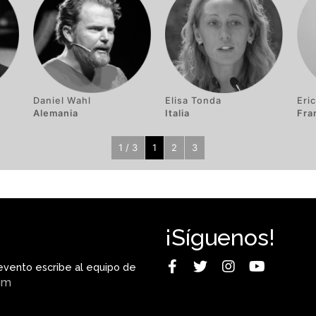
Elisa Tonda
Eric
Daniel Wahl
Italia
Fra
Alemania
1 / 3
1
2
3
¡Síguenos!
evento escribe al equipo de
om