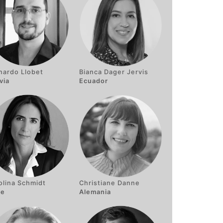
nardo Llobet
Bianca Dager Jervis
via
Ecuador
olina Schmidt
Christiane Danne
le
Alemania