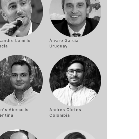
xandre Lemille
Álvaro García
ncia
Uruguay
rés Abecasis
Andres Córtes
entina
Colombia