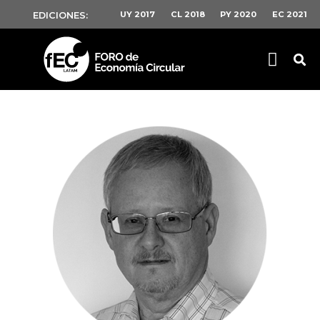
UY 2017
CL 2018
PY 2020
EC 2021
EDICIONES: