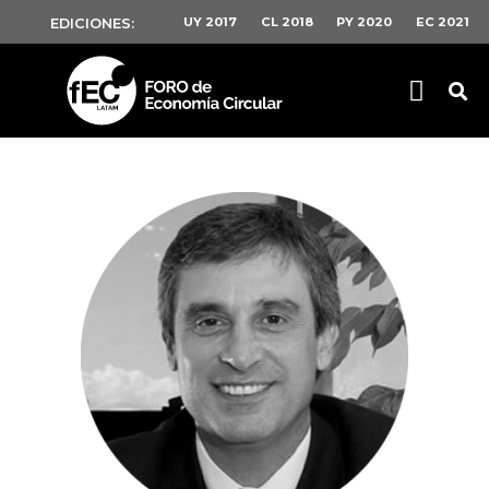
UY 2017
CL 2018
PY 2020
EC 2021
EDICIONES: