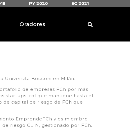
018
PY 2020
EC 2021
Oradores
la Universita Bocconi en Milán.
 portafolio de empresas FCh por más
os startups, rol que mantiene hasta el
ndo de capital de riesgo de FCh que
imiento EmprendeFCh y es miembro
l de riesgo CLIN, gestionado por FCh.