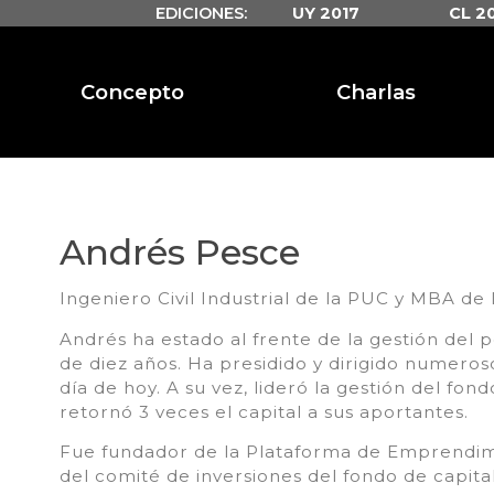
EDICIONES:
UY 2017
CL 2
Concepto
Charlas
Andrés Pesce
Ingeniero Civil Industrial de la PUC y MBA de 
Andrés ha estado al frente de la gestión del
de diez años. Ha presidido y dirigido numeros
día de hoy. A su vez, lideró la gestión del fo
retornó 3 veces el capital a sus aportantes.
Fue fundador de la Plataforma de Emprend
del comité de inversiones del fondo de capita