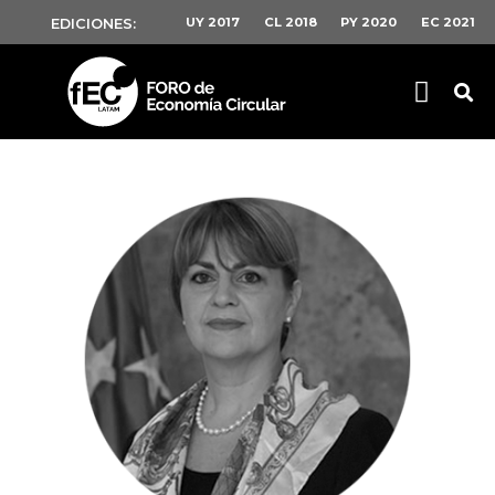
UY 2017
CL 2018
PY 2020
EC 2021
EDICIONES: