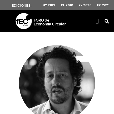
UY 2017
CL 2018
PY 2020
EC 2021
EDICIONES: