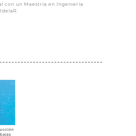
al con un Maestría en Ingeniería
UdelaR.
ducción
 bajas