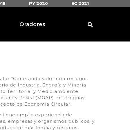
018
PY 2020
EC 2021
Oradores
alor “Generando valor con residuos
rio de Industria, Energía y Minería
to Territorial y Medio ambiente
ultura y Pesca (MGAP) en Uruguay,
cepto de Economía Circular.
 tiene amplia experiencia de
ias, empresas y organismos públicos, y
oducción más limpia y residuos