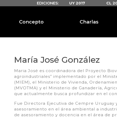
EDICIONES:
UY 2017
CL 2
Concepto
Charlas
María José González
Maria José es coordinadora del Proyecto Biov
agroindustriales” implementado por el Ministe
(MIEM), el Ministerio de Vivienda, Ordenamien
(MVOTMA) y el Ministerio de Ganadería, Agric
que actualmente busca profundizar en el con
Fue Directora Ejecutiva de Cempre Uruguay y
asesoramiento en el área ambiental a industr
de asesoramiento y docencia en el área de pr