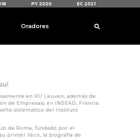
018
PY 2020
EC 2021
Oradores
zul
.
cisamente en KU Leuven, además de
ión de Empresas) en INSEAD, Francia.
eño sistemático del Instituto
lub de Roma, fundado por el
su primer libro, la biografía de