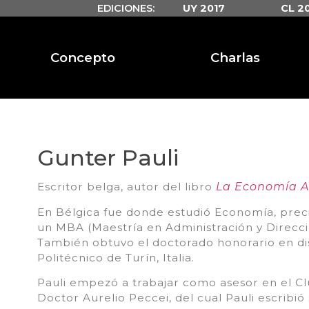
EDICIONES:
UY 2017
CL 2
Concepto
Charlas
Gunter Pauli
Escritor belga, autor del libro
La Economía A
En Bélgica fue donde estudió Economía, pre
un MBA (Maestría en Administración y Direcc
También obtuvo el doctorado honorario en dis
Politécnico de Turín, Italia.
Pauli empezó a trabajar como asesor en el C
Doctor Aurelio Peccei, del cual Pauli escribió 