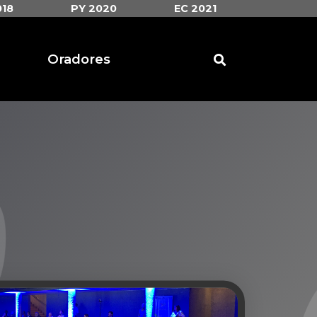
018
PY 2020
EC 2021
Oradores