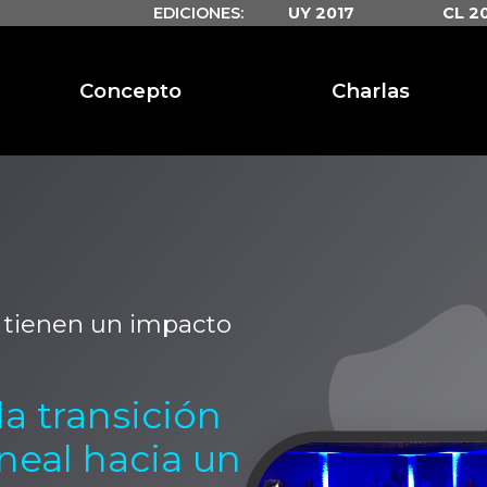
EDICIONES:
UY 2017
CL 2
Concepto
Charlas
 tienen un impacto
a transición
neal hacia un